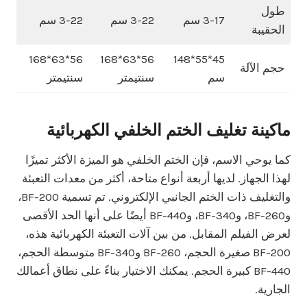
طول
3-17 سم
3-22 سم
3-22 سم
الحقيبة
56*63*168
56*63*168
45*55*148
حجم الآلة
سم
سنتيمتر
سنتيمتر
ماكينة تغليف الختم الخلفي الكهربائية
كما يوحي الاسم، فإن الختم الخلفي هو الميزة الأكثر تميزًا
لهذا الجهاز. لديها أربعة أنواع متاحة، أكثر من معدات التعبئة
والتغليف ذات الختم الجانبي الإلكتروني. تم تسمية BF-200،
وBF-260، وBF-340، وBF-440 أيضًا على أنها الحد الأقصى
لعرض الفيلم المقابل. من بين آلات التعبئة الكهربائية هذه،
BF-200 صغيرة الحجم، BF-260 وBF-340 متوسطة الحجم،
BF-440 كبيرة الحجم. يمكنك الاختيار بناءً على نطاق أعمالك
الجارية.