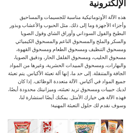
الإلكترونية
هذه الآلة الأوتوماتيكية مناسبة للجسيمات والمساحيق
وأجزاء الأجهزة وما إلى ذلك. مثل الحبوب والأعشاب وبذور
البطيخ والفول السوداني وأوراق الشاي وفول الصويا
والسكر والملح والمسحوق الناعم والمسحوق الكيميائي
ومسحوق التنظيف ومسحوق الطعام ومسحوق القهوة،
مسحوق الحليب، ومسحوق الفلفل الحار، ودقيق الصويا،
والبهارات، ومسحوق المبيدات الحشرية، وغيرها من المواد
الجافة والمتنقلة. إلى حد ما، إنها آلة تعبئة الأكياس. يتم تعبئة
جميع المواد في أكياس. الآلة متعددة الوظائف. إذا كان
لديك حبيبات ومسحوق تريد تعبئته، وميزانيتك محدودة أيضًا،
فهذه الآلة هي خيارك الأمثل. يمكنك أيضًا استشارة لنا،
وسوف نقدم لك حلول التعبئة المهنية!