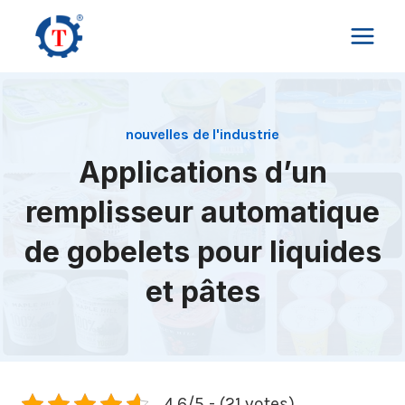
Aller
au
contenu
nouvelles de l'industrie
Applications d’un
remplisseur automatique
de gobelets pour liquides
et pâtes
4.6/5 - (21 votes)