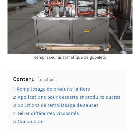
Remplisseur automatique de gobelets
Contenu
cacher
1
Remplissage de produits laitiers
2
Applications pour desserts et produits sucrés
3
Solutions de remplissage de sauces
4
Gérer différentes viscosités
5
Conclusion