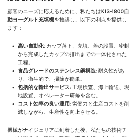
顧客のニーズに応えるために、私たちは
KIS-1800自
動ヨーグルト充填機
を推奨し、以下の利点を提供し
ます：
高い自動化
: カップ落下、充填、蓋の設置、密封
から完成したカップの排出までの一体化された
工程。
食品グレードのステンレス鋼構造
: 耐久性があ
り、衛生的で、掃除が簡単。
包括的な輸出サービス
: 工場検査、海上輸送、現
地設置、オペレーター研修を含む。
コスト効率の良い運用
: 労働力と生産コストを削
減しながら、生産性を向上させる。
機械がナイジェリアに到着した後、私たちの技術チ