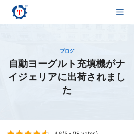
内
容
を
ス
キ
ッ
ブログ
プ
自動ヨーグルト充填機がナ
イジェリアに出荷されまし
た
4.6/5 - (18 votes)