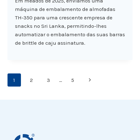
Em meados de 2025, enviámos uma
máquina de embalamento de almofadas
TH‑350 para uma crescente empresa de
snacks no Sri Lanka, permitindo-lhes
automatizar o embalamento das suas barras
de brittle de caju assinatura.
Page
Next
1
2
3
…
5
navigation
Page