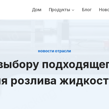
Дом
Продукты
Блог
Нов
новости отрасли
выбору подходяще
я розлива жидкос