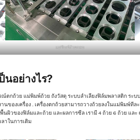
แม่พิมพ์ถ้วยกลม
เป็นอย่างไร?
ณ์ตกถ้วย แม่พิมพ์ถ้วย ถังวัสดุ ระบบลำเลียงฟิล์มพลาสติก ร
ของเครื่อง . เครื่องตกถ้วยสามารถวางถ้วยลงในแม่พิมพ์ทีละ
กับพื้นผิวของฟิล์มและถ้วย และผลการซีล เรามี 4 ถ้วย 6 ถ้วย 
เวลาในการเติม