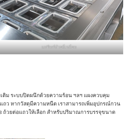
แม่พิมพ์ถ้วยสี่เหลี่ยม
ะบบเติม ระบบปิดผนึกด้วยความร้อน ฯลฯ แผงควบคุม
แถว หากวัสดุมีความหนืด เราสามารถเพิ่มอุปกรณ์กวน
และ 8 ถ้วยต่อแถวให้เลือก สำหรับปริมาณการบรรจุขนาด