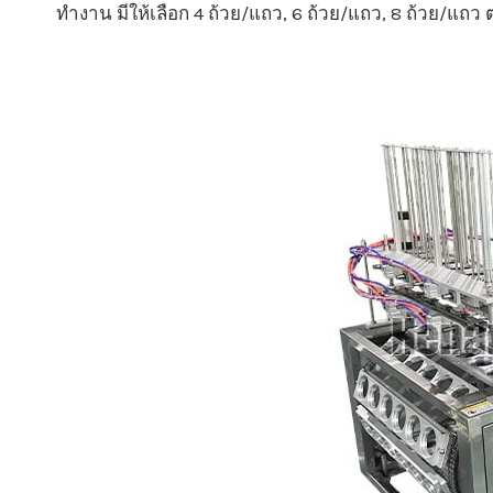
ทำงาน มีให้เลือก 4 ถ้วย/แถว, 6 ถ้วย/แถว, 8 ถ้วย/แ