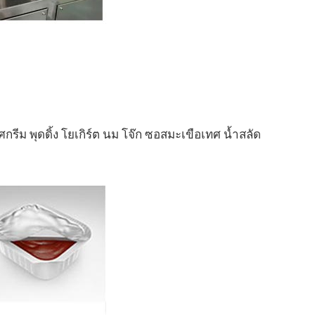
รีม พุดดิ้ง โยเกิร์ต นม โจ๊ก ซอสมะเขือเทศ น้ำสลัด