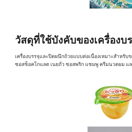
วัสดุที่ใช้บังคับของเครื่องบ
เครื่องบรรจุและปิดผนึกถ้วยแบบต่อเนื่องเหมาะสำหรับของ
ซอสช็อคโกแลต เนยถั่ว ซอสพริก แชมพู ครีมนวดผม และ