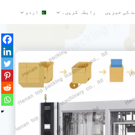
ت کی خبریں
رابطہ کریں۔
اردو