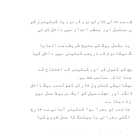
ے سے خالی کارٹونز، ڈرمز، یا کنٹینرز کو
ں مسلسل اور منظم انداز میں داخل کرتی
یا مکمل بیگ کو صحیح طریقے سے اٹھایا
گ میکانزم کے ذریعے کنٹینر میں داخل کیا
ج کو کھول کر اور کنٹینر کے افتتاح کے
ھنا تاکہ مناسب فٹ ہو۔
میکانیکی کنٹرول کارٹن کھولنے، بیگ داخل
نگ، اور نچلے سیل کو ایک مربوط عمل میں
زت دیتا ہے۔
 جائے، تو بھرا ہوا کنٹینر آسانی سے خارج
اگلی بھرائی یا سیلنگ کا عمل شروع کیا