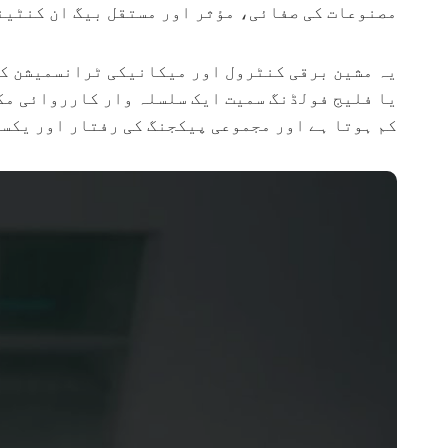
مصنوعات کی صفائی، مؤثر اور مستقل بیگ ان کنٹین
یہ مشین برقی کنٹرول اور میکانیکی ٹرانسمیشن کو 
یا فلیج فولڈنگ سمیت ایک سلسلہ وار کارروائی مکم
کم ہوتا ہے اور مجموعی پیکجنگ کی رفتار اور یکس