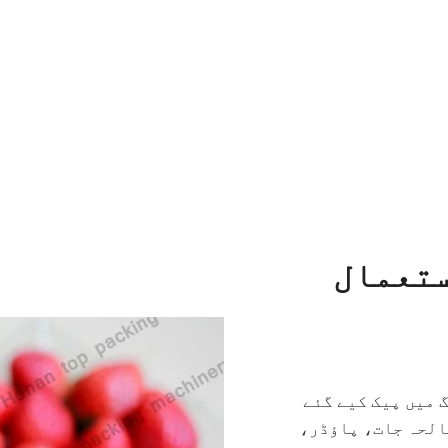
ستعمال
 میں پیک کیے گئے
الحہ جات، پاؤڈر،