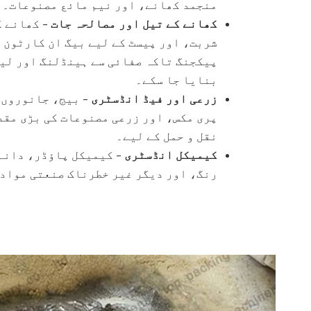
منجمد کھانے، اور نیم مائع مصنوعات۔
کھانے کے تیل اور مصالحہ جات
– کھانے ک
شربت، اور پیسٹ کے لیے بیگ ان کارٹون ی
پیکجنگ تاکہ صفائی سے ہینڈلنگ اور لیک
بنایا جا سکے۔
زرعی اور فیڈ انڈسٹری
– بیج، جانوروں 
پری مکس، اور زرعی مصنوعات کی بڑی مقد
نقل و حمل کے لیے۔
کیمیکل انڈسٹری
– کیمیکل پاؤڈر، دانہ
رنگ، اور دیگر غیر خطرناک صنعتی مواد