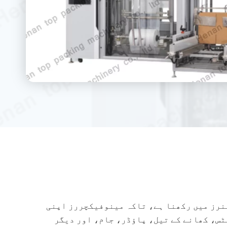
ینرز میں رکھنا ہے، تاکہ مینوفیکچررز اپنی
ٹس، کھانے کے تیل، پاؤڈر، جام، اور دیگر