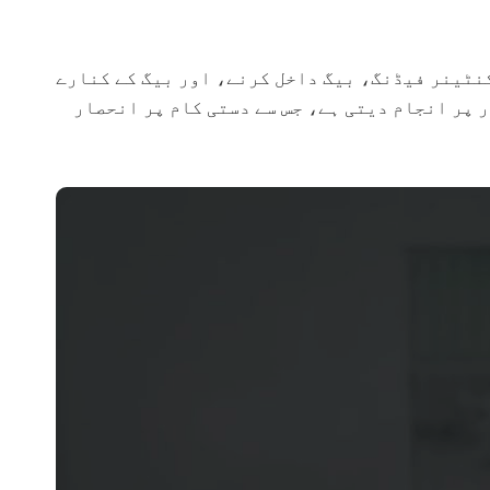
کنٹینر فیڈنگ، بیگ داخل کرنے، اور بیگ کے کنارے
 پر انجام دیتی ہے، جس سے دستی کام پر انحصار