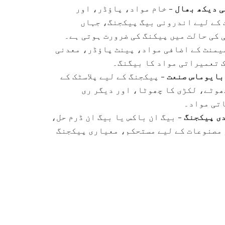
ی دیکھ بھال
– خام مواد، پاؤڈر، اور
کے لیے اندرونی بیگ پیکجنگ، جہاں
 کی حالت میں پیکنگ کی ضرورت ہوتی ہے۔
یمنٹ کے اضافی مواد، پینٹ پاؤڈر، معدنی
 تعمیراتی مواد کا بیگنگ۔
بایوماس صنعت
– پیکجنگ کے لیے پلاسٹک کے
ھوٹے، لکڑی کا چھوٹا، اور دیگر ری
تی مواد۔
دی پیکجنگ
– بیگ ان باکس یا بیگ ان ڈرم حل،
 مصنوعات کے لیے مستحکم، معیاری پیکجنگ