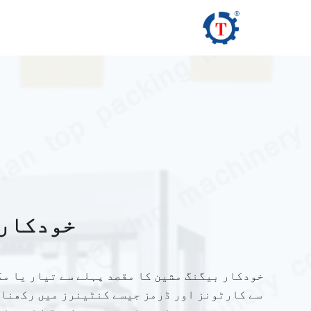
Ski
t
conten
خودکار 
خودکار بیگنگ مشین کا مقصد پہلے سے تیار یا مک
سے کارٹونز اور ڈرمز جیسے کنٹینرز میں رکھنا