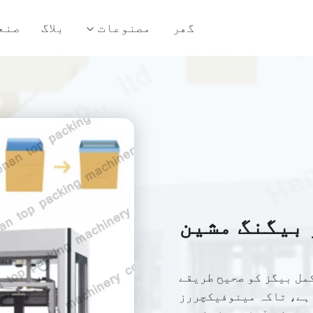
گھر
مصنوعات
بلاگ
صنع
بیگنگ مشین
مل بیگز کو صحیح طریقے
 ہے، تاکہ مینوفیکچررز