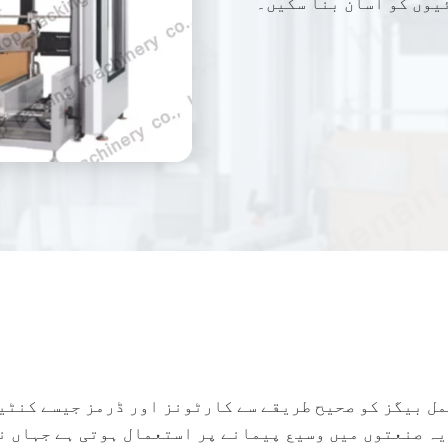
یوں کو آسان بنا سکیں۔
مل بیگز کو صحیح طریقے سے کارٹونز اور ڈرمز جیسے کنٹ
ہ صنعتوں میں وسیع پیمانے پر استعمال ہوتی ہے جہاں ن