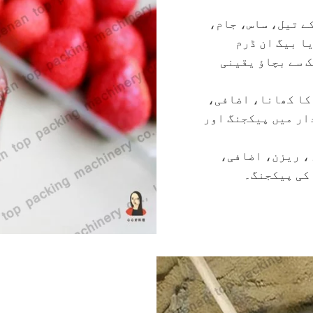
ے تیل، ساس، جام،
ا بیگ ان ڈرم
 سے بچاؤ یقینی
کا کھانا، اضافی،
ار میں پیکجنگ اور
، ریزن، اضافی،
 کی پیکجنگ۔