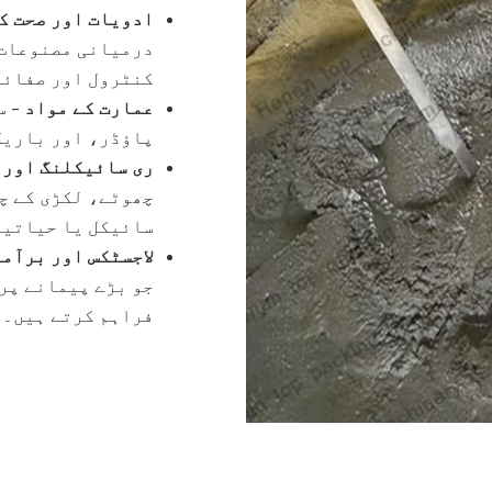
ادویات اور صحت ک
درمیانی مصنوعات 
کنٹرول اور صفائی
عمارت کے مواد
– س
پاؤڈر، اور باریک
ری سائیکلنگ اور 
چھوٹے، لکڑی کے چ
سائیکل یا حیاتیا
لاجسٹکس اور برآم
جو بڑے پیمانے پر
فراہم کرتے ہیں۔