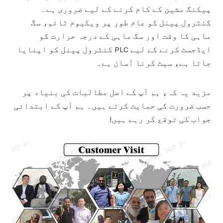
پیکنگ مشین کے کام کرنے کے لیے ضروری ہے۔
کنٹرول پینل کو عام طور پر ویکیوم ٹائم، سگ
ماہی کا وقت اور سگ ماہی کے درجہ حرارت کو
ایڈجسٹ کرنے کے لیے PLC کنٹرول پینل کو اپنایا
جاتا ہے، سیٹ کرنا آسان ہے۔
مزید یہ کہ، ہم آپ کے اصل مطالبات کی بنیاد پر
حسب ضرورت کی حمایت کرتے ہیں۔ ہم آپ کے ابتدائی
جواب کی توقع کر رہے ہیں!