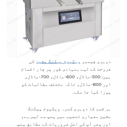
دوہری چیمبر
ویکیوم پیکنگ مشین
کی
فروخت کے لیے بنیادی طور پر چار اقسام
ہیں: 500-ماڈل، 600-ماڈل، 700-ماڈل،
اور 800-ماڈل، تاکہ مختلف مطالبات کو
پورا کیا جا سکے۔
ہر قسم کا دوہری کمرہ ویکیوم پیکنگ
مشین معیاری تنصیب میں پمپ سے لیس ہے،
اور پھر آپ کی اصل ضروریات کے مطابق پمپ