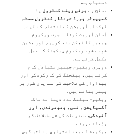
دستیاب ہے.
مسلح ہے
برقی ریلے کنٹرول
یا
کمپیوٹر بورڈ خودکار کنٹرول سسٹم
لچکدار آپریشن کے انتخاب کے لیے۔
آسان آپریٹ کرنا — صرف ویکیوم
چیمبر کا ڈھکن بند کریں، اور مشین
خود بخود ویکیوم پیکجنگ کا عمل
مکمل کرتی ہے۔
دوہری ویکیوم چیمبر متبادل کام
کرتے ہیں، پیکجنگ کی کارکردگی اور
پیداوار کی صلاحیت کو نمایاں طور پر
بہتر بناتے ہیں۔
ویکیوم سیلنگ مدد دیتا ہے تاکہ
آکسیڈیشن، نمی، پھپھوندی، اور
آلودگی
, مصنوعات کی شیلف لائف کو
بڑھاتے ہوئے۔
ویکیوم کے بعد اختیاری بے اثر گیس