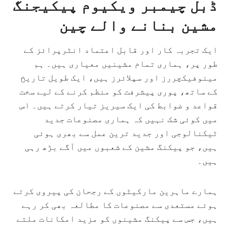
ڈبل چیمبر
ویکیوم
پیکیجنگ
مشین بنانے والے
چین
ایک تجربہ کار اور قابل اعتماد انٹرپرائز کے
طور پر، ہماری تمام مشینیں معیاری ہیں۔ ہم
مینوفیکچررز اور سپلائرز ہیں، ایک طویل تاریخ
کے ساتھ، پوری پیشرفت کو منظم کرنے کے لیے سخت
قواعد و ضوابط کی ایک سیریز تیار کرتے ہیں۔ اس
میں کوئی شک نہیں کہ ہماری مصنوعات جدید
ٹیکنالوجی اور جدید ترین عمل سے بھری ہوئی
ہیں، جو پیکنگ مشین کے شعبوں میں آگے بڑھ رہی
ہیں۔
ہمارے ماہرین مارکیٹوں کے رجحان کی پیروی کرتے
ہوئے مستعدی سے مصنوعات کا مطالعہ بھی کر رہے
ہیں، جس سے پیکنگ مشینوں کو مزید امکانات ملتے