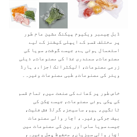
ڈبل چیمبر ویکیوم پیکنگ مشین عام طور
پر مختلف قسم کے ایپلی کیشنز کے لیے
استعمال ہوتی ہے، جیسے گوشت، سویا کی
مصنوعات، سمندری غذا کی مصنوعات، ذیلی
زرعی مصنوعات، الیکٹرانک اجزاء، ہارڈ
ویئر کی مصنوعات، طبی مصنوعات وغیرہ۔
خاص طور پر کھانے کی صنعت میں، تمام قسم
کی پکی ہوئی مصنوعات، جیسے چکن کی
ٹانگیں، ہیم، ساسیجز، گرلڈ فش فلیٹ،
بیف جرکی وغیرہ، اچار والی مصنوعات
جیسے سویا ساس اور بین کی مصنوعات میں
اچار والی سبزیاں، محفوظ پھل وغیرہ،