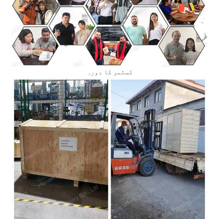
کسٹمر کا دورہ