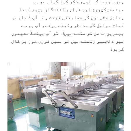
ہیں۔ جیسا کہ اوپر ذکر کیا گیا ہے، ہم
مینوفیکچررز اور فراہم کنندگان ہیں، لہذا
ہماری مشینوں کی مسابقتی قیمت ہے۔ آپ کے لیے،
تمام عوامل کو مدنظر رکھتے ہوئے، آپ ہم سے
بہترین حاصل کر سکتے ہیں! اگر آپ پیکنگ مشینوں
میں دلچسپی رکھتے ہیں تو ہمیں فوری طور پر کال
کریں!