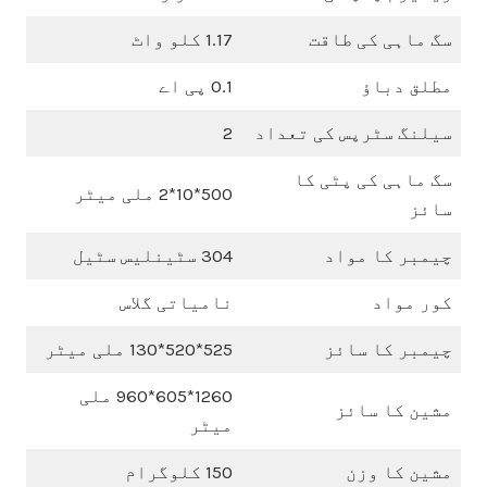
سگ ماہی کی طاقت
1.17 کلو واٹ
مطلق دباؤ
0.1 پی اے
سیلنگ سٹرپس کی تعداد
2
سگ ماہی کی پٹی کا
500*10*2 ملی میٹر
سائز
چیمبر کا مواد
304 سٹینلیس سٹیل
کور مواد
نامیاتی گلاس
چیمبر کا سائز
525*520*130 ملی میٹر
1260*605*960 ملی
مشین کا سائز
میٹر
مشین کا وزن
150 کلوگرام