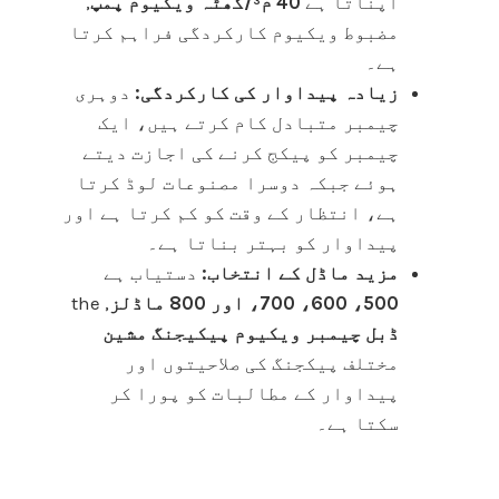
اپناتا ہے
40 م³/گھٹہ ویکیوم پمپ
,
مضبوط ویکیوم کارکردگی فراہم کرتا
ہے۔
زیادہ پیداوار کی کارکردگی:
دوہری
چیمبر متبادل کام کرتے ہیں، ایک
چیمبر کو پیکج کرنے کی اجازت دیتے
ہوئے جبکہ دوسرا مصنوعات لوڈ کرتا
ہے، انتظار کے وقت کو کم کرتا ہے اور
پیداوار کو بہتر بناتا ہے۔
مزید ماڈل کے انتخاب:
دستیاب ہے
500، 600، 700، اور 800 ماڈلز
, the
ڈبل چیمبر ویکیوم پیکیجنگ مشین
مختلف پیکجنگ کی صلاحیتوں اور
پیداوار کے مطالبات کو پورا کر
سکتا ہے۔