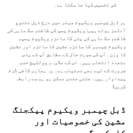
کو تخصیص کیا جا سکتا ہے۔
ہر ڈبل چیمبر ویکیوم سیلر میں درج ذیل متنوع
آئٹمز ہوتے ہیں: ویکیوم پمپ کی طاقت، سگ ماہی کی
طاقت، سگ ماہی کی پٹی کا سائز، ویکیوم پمپ،
ویکیوم چیمبر کا سائز، مشین کا سائز، اور مشین
کا وزن۔ آپ کی صورت حال کے مطابق آپ کے پاس
متعدد انتخاب ہیں۔ اس کے علاوہ، وولٹیج حسب
ضرورت کے لیے بھی دستیاب ہے۔ یہ ہماری کافی گرم
پیداوار ہیں۔ جتنی جلدی ممکن ہو ہم سے رابطہ
کریں!
ڈبل چیمبر ویکیوم پیکجنگ
مشین کی خصوصیات اور
کارکردگی