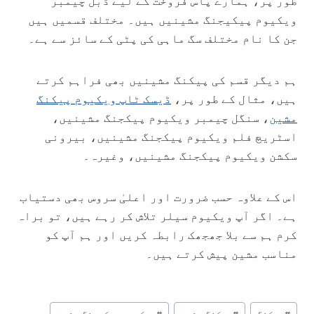
طور پر، ہمارے پاس فروخت کے لیے ڈبل چیمبر
ویکیوم پیکیجنگ مشینیں ہیں۔ مختلف قسمیں ہیں
جن کا نام مختلف سگ ماہی کی پٹی کے سائز سے ہے۔
ہم دیگر قسم کی پیکنگ مشینیں بھی فراہم کرتے
ہیں، مثال کے طور پر،
ڈیسک ٹاپ ویکیوم پیکنگ
مشین
، سنگل چیمبر ویکیوم پیکجنگ مشینیں،
اسٹریچ فلم ویکیوم پیکجنگ مشینیں، بیرونی
سکشن ویکیوم پیکجنگ مشینیں، وغیرہ۔
اس کے علاوہ حسب ضرورت اور اعلیٰ سروس بھی دستیاب
ہے۔ اگر آپ ویکیوم سیلر تلاش کر رہے ہیں، تو براہ
کرم ہم سے بلا جھجھک رابطہ کریں اور ہم آپ کو
مناسب مشین پیش کرتے ہیں۔
Post