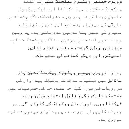
دوہری چیمبر ویکیوم پیکجنگ مشین
کا مقصد
پیکجنگ بیگز سے ہوا نکالنا اور ایک ویکیوم
ماحول پیدا کرنا ہے، جس سے شیلف لائف کو بڑھانے،
تازگی کو برقرار رکھنے، اور ذخیرہ کرنے کے
معیار کو بہتر بنانے میں مدد ملتی ہے۔ یہ وسیع
پیمانے پر استعمال ہوتی ہے تاکہ پیکجنگ کے لیے
سبزیاں، پھل، گوشت، سمندری غذا، اناج،
اسنیکس، اور دیگر کھانے کی مصنوعات
۔
ہمارا
دوہری چیمبر ویکیوم پیکجنگ مشین
چار
ماڈلز
میں دستیاب ہے تاکہ مختلف پیداوار کی
ضروریات کو پورا کیا جا سکے، جس کی خصوصیات ہیں
مستحکم کارکردگی، قابل اعتماد سیل، جدید
ٹیکنالوجی، اور اعلیٰ پیکجنگ کی کارکردگی
، جو
چھوٹے کاروبار اور صنعتی پیداوار دونوں کے لیے
موزوں ہے۔