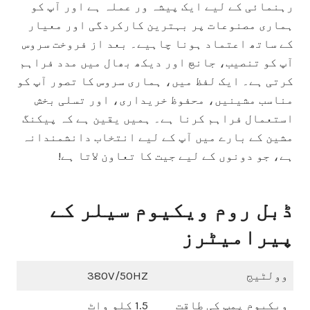
رہنمائی کے لیے ایک پیشہ ور عملہ ہے اور آپ کو
ہماری مصنوعات پر بہترین کارکردگی اور معیار
کے ساتھ اعتماد ہونا چاہیے۔ بعد از فروخت سروس
آپ کو تنصیب، جانچ اور دیکھ بھال میں مدد فراہم
کرتی ہے۔ ایک لفظ میں، ہماری سروس کا تصور آپ کو
مناسب مشینیں، محفوظ خریداری، اور تسلی بخش
استعمال فراہم کرنا ہے۔ ہمیں یقین ہے کہ پیکنگ
مشین کے بارے میں آپ کے لیے انتخاب دانشمندانہ
ہے، جو دونوں کے لیے جیت کا تعاون لاتا ہے!
ڈبل روم ویکیوم سیلر کے
پیرامیٹرز
وولٹیج
380V/50HZ
ویکیوم پمپ کی طاقت
1.5 کلو واٹ