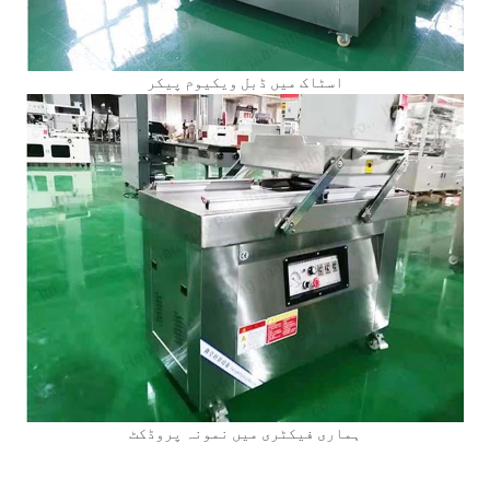
اسٹاک میں ڈبل ویکیوم پیکر
ہماری فیکٹری میں نمونہ پروڈکٹ