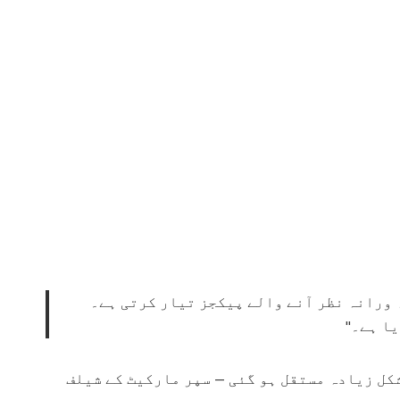
ہ ورانہ نظر آنے والے پیکجز تیار کرتی ہے۔
ا ہے۔"
کل زیادہ مستقل ہو گئی — سپر مارکیٹ کے شیلف