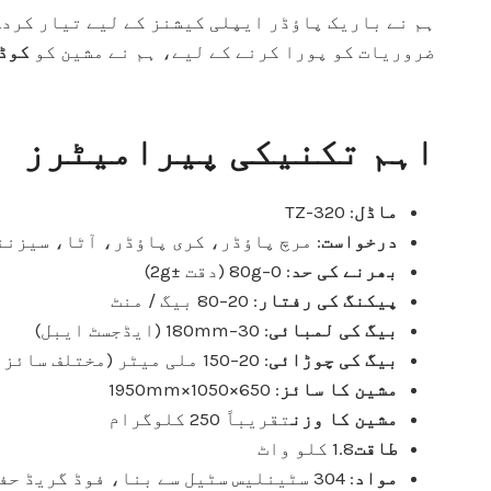
ہم نے باریک پاؤڈر ایپلی کیشنز کے لیے تیار کرد
ضروریات کو پورا کرنے کے لیے، ہم نے مشین کو
کوڈ
اہم تکنیکی پیرامیٹرز
ماڈل
: TZ-320
درخواست
: مرچ پاؤڈر، کری پاؤڈر، آٹا، سیزن
بھرنے کی حد
: 0–80g (دقت ±2g)
پیکنگ کی رفتار
: 20–80 بیگ / منٹ
بیگ کی لمبائی
: 30–180mm (ایڈجسٹ ایبل)
بیگ کی چوڑائی
: 20–150 ملی میٹر (مختلف سائز کے لیے شکل دینے والی کالر کو تبدیل کریں)
مشین کا سائز
: 650×1050×1950mm
مشین کا وزن
تقریباً 250 کلوگرام
طاقت
1.8 کلو واٹ
مواد
: 304 سٹینلیس سٹیل سے بنا، فوڈ گریڈ حفظان صحت کے معیار کے مطابق