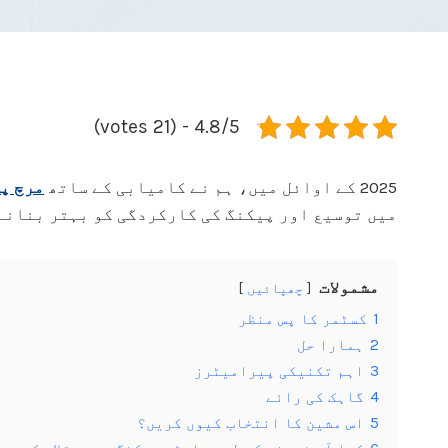
4.8/5 - (21 votes)
2025 کے اوائل میں، ہم نے کامیابی کے ساتھ
مرچ پ
میں توسیع اور پیکنگ کی کارکردگی کو بہتر بنانے 
مشمولات
چھپائیں
1
کسٹمر کا پس منظر
2
ہمارا حل
3
اہم تکنیکی پیرامیٹرز
4
گاہک کی رائے
5
اس مشین کا انتخاب کیوں کریں؟