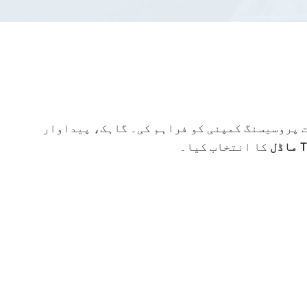
 پروسیسنگ کمپنی کو فراہم کی۔ گاہک، پیداوار
ل
کا انتخاب کیا۔