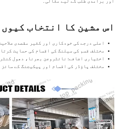
اور برآمدی طلب کے لیے مثالی۔
اس مشین کا انتخاب کیوں 
اعلی درجے کی خودکاری اور کثیر مقصدی صلاحیت
مختلف قسم کی سیلنگ کی اقسام کی حمایت کرتا 
اختیاری اضافے: نائٹروجن بھرنا، دھول کنٹرو
مختلف پاؤڈر کی اقسام اور پیکیجنگ کے سائز ک