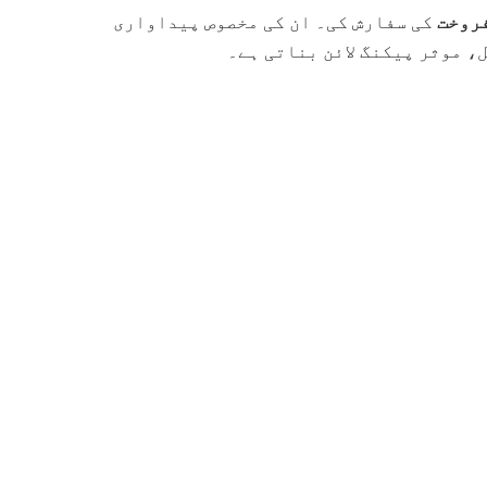
کی سفارش کی۔ ان کی مخصوص پیداواری
، موثر پیکنگ لائن بناتی ہے۔