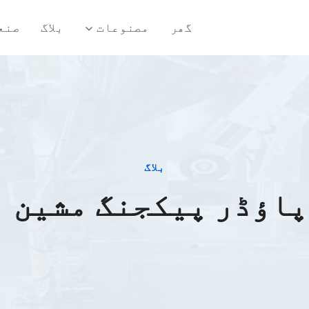
گھر
مصنوعات
بلاگ
صنع
بلاگ
پاؤڈر پیکجنگ مشین 