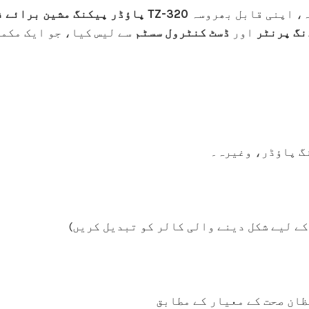
ہ، اپنی قابل بھروسہ
TZ-320 پاؤڈر پیکنگ مشین برائے فروخت
نگ پرنٹر
اور
ڈسٹ کنٹرول سسٹم
سے لیس کیا، جو ایک مکمل
نگ پاؤڈر، وغیرہ۔