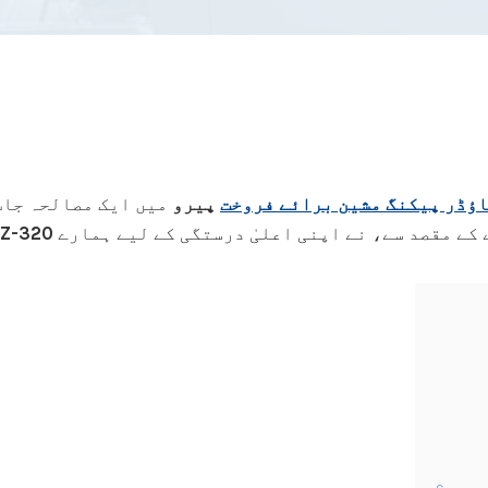
اؤڈر پیکنگ مشین برائے فروخت
پیرو
میں ایک مصالحہ جات
کے مقصد سے، نے اپنی اعلیٰ درستگی کے لیے ہمارے
TZ-320 ماڈ