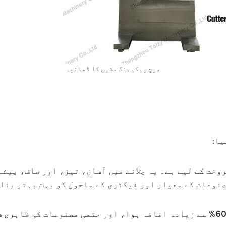
مرچ پیکیجنگ مشین کا ڈھانچہ
یا:
روخت کے لیے ہے۔ یہ چلانے میں آسان، تیز، اور صاف، پیش
نوعات کے معیار اور فیکٹری کے ماحول کو بہت بہتر بنای
60
سے زیادہ اضافہ ہوا، اور حتمی مصنوعات کی ظاہری ش