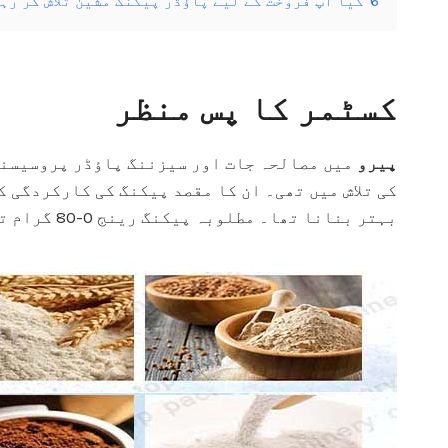
6
کیا آپ فروخت کے لیے پاؤڈر پیکنگ مشین تلاش کر رہ
کسٹمر کا پس منظر
پیرو
میں مصالحہ جات اور سیزننگ پاؤڈر پروسیسنگ 
کی تلاش میں تھی۔ ان کا مقصد پیکنگ کی کارکردگی 
بہتر بنانا تھا۔ مطلوبہ پیکنگ رینج 0-80 گرام تھی، جو مرچ پاؤڈر، زیرہ پاؤڈر، اور دیگر باریک پاؤڈرز کے لیے موزوں تھی۔