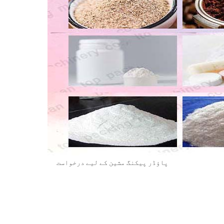
پاؤڈر پیکنگ مشین کے لیے درخواست