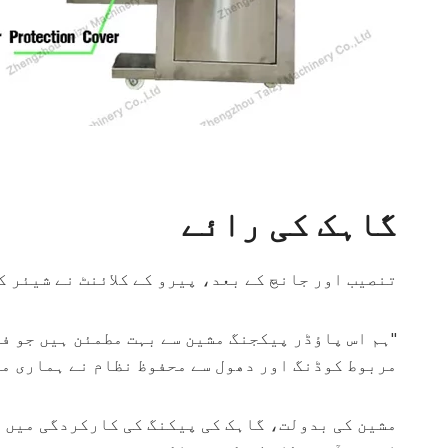
گاہک کی رائے
تنصیب اور جانچ کے بعد، پیرو کے کلائنٹ نے شیئر ک
"ہم اس پاؤڈر پیکجنگ مشین سے بہت مطمئن ہیں جو ف
مربوط کوڈنگ اور دھول سے محفوظ نظام نے ہماری مص
مشین کی بدولت، گاہک کی پیکنگ کی کارکردگی میں
%