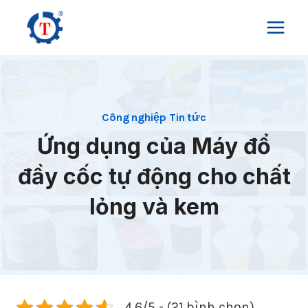
Skip
to
content
Công nghiệp Tin tức
Ứng dụng của Máy đổ
đầy cốc tự động cho chất
lỏng và kem
4.6/5 - (21 bình chọn)