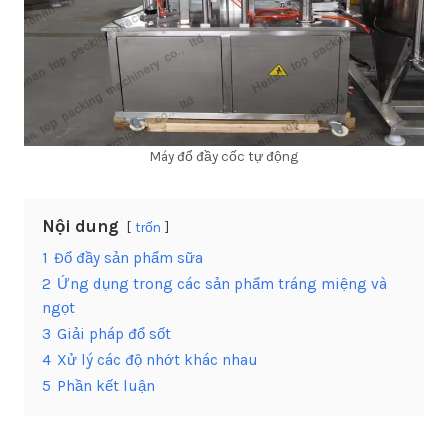
Máy đổ đầy cốc tự động
Nội dung
trốn
1
Đổ đầy sản phẩm sữa
2
Ứng dụng trong các sản phẩm tráng miệng và
ngọt
3
Giải pháp đổ sốt
4
Xử lý các độ nhớt khác nhau
5
Phần kết luận