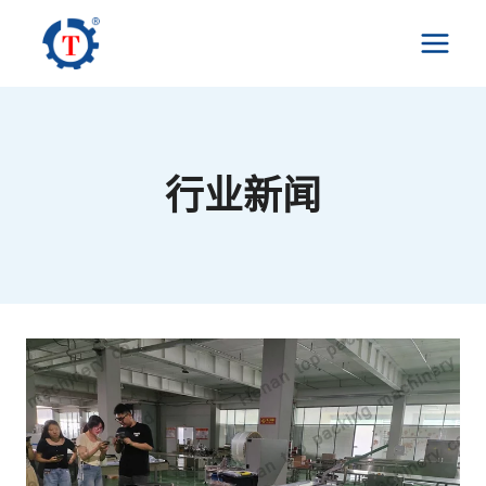
跳
到
内
容
行业新闻