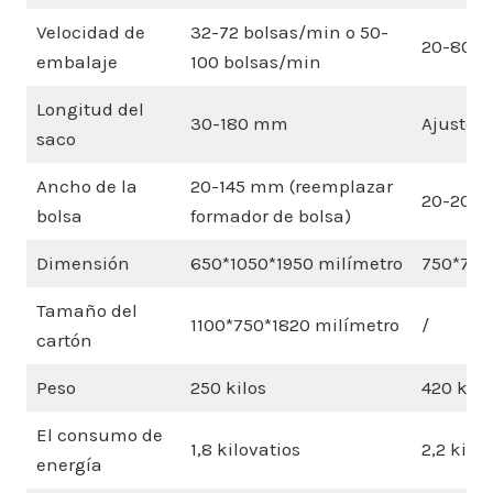
Velocidad de
32-72 bolsas/min o 50-
20-80 b
embalaje
100 bolsas/min
Longitud del
30-180 mm
Ajuste 
saco
Ancho de la
20-145 mm (reemplazar
20-200
bolsa
formador de bolsa)
Dimensión
650*1050*1950 milímetro
750*750
Tamaño del
1100*750*1820 milímetro
/
cartón
Peso
250 kilos
420 kilo
El consumo de
1,8 kilovatios
2,2 kilo
energía