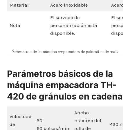
Material
Acero inoxidable
Acero in
El servicio de
El servi
Nota
personalización está
personal
disponible.
disponib
Parámetros de la máquina empacadora de palomitas de maíz
Parámetros básicos de la
máquina empacadora TH-
420 de gránulos en cadena
Ancho
Velocidad
30-
máximo del
de
430 milí
60 bolsas/min
rollo de