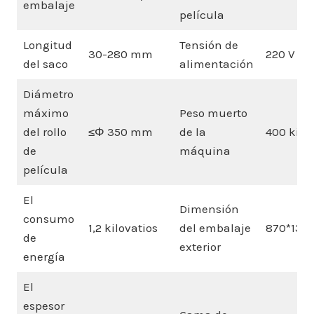
embalaje
película
Longitud
Tensión de
30-280 mm
220 V CA
del saco
alimentación
Diámetro
máximo
Peso muerto
del rollo
≤Φ 350 mm
de la
400 kilo
de
máquina
película
El
Dimensión
consumo
1,2 kilovatios
del embalaje
870*1350
de
exterior
energía
El
espesor