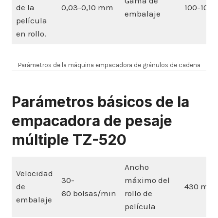
Gama de
de la
0,03-0,10 mm
100-1000
embalaje
película
en rollo.
Parámetros de la máquina empacadora de gránulos de cadena
Parámetros básicos de la
empacadora de pesaje
múltiple TZ-520
Ancho
Velocidad
30-
máximo del
de
430 milí
60 bolsas/min
rollo de
embalaje
película