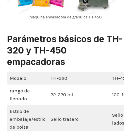
Máquina envasadora de gránulos TH-450
Parámetros básicos de TH-
320 y TH-450
empacadoras
Modelo
TH-320
TH-450
rango de
22-220 ml
100-100
llenado
Estilo de
Sello tr
embalaje/estilo
Sello trasero
lados
de bolsa