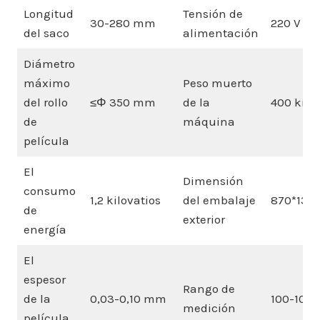
Longitud
Tensión de
30-280 mm
220 V CA
del saco
alimentación
Diámetro
máximo
Peso muerto
del rollo
≤Φ 350 mm
de la
400 kilo
de
máquina
película
El
Dimensión
consumo
1,2 kilovatios
del embalaje
870*1350
de
exterior
energía
El
espesor
Rango de
de la
0,03-0,10 mm
100-1000
medición
película