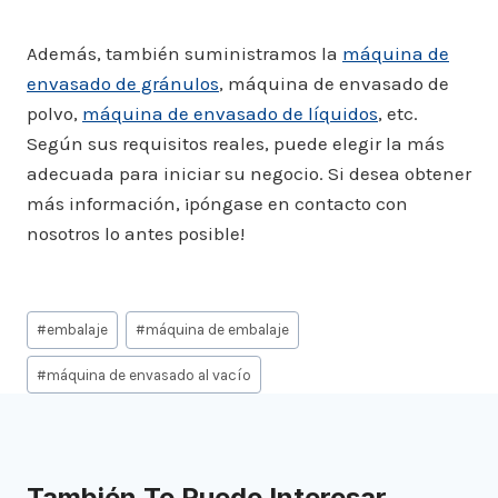
Además, también suministramos la
máquina de
envasado de gránulos
, máquina de envasado de
polvo,
máquina de envasado de líquidos
, etc.
Según sus requisitos reales, puede elegir la más
adecuada para iniciar su negocio. Si desea obtener
más información, ¡póngase en contacto con
nosotros lo antes posible!
Etiquetas
#
embalaje
#
máquina de embalaje
de
la
#
máquina de envasado al vacío
entrada:
También Te Puede Interesar