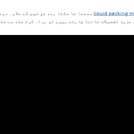
liquid packing 
سمجھا جا سکتا ہے، جو جوس کے علاوہ دود
مزید تفصیلات جاننا چاہتے ہیں، تو براہ کرم جلد سے جلد