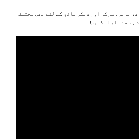
ھ، پانی، سرکہ اور دیگر مائع کے لئے بھی مختلف
 ہم سے رابطہ کریں!