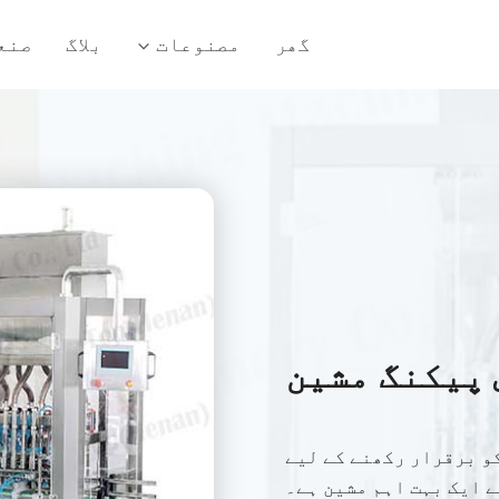
گھر
مصنوعات
بلاگ
صنع
 پیکنگ مشین
و برقرار رکھنے کے لیے
ے ایک بہت اہم مشین ہے۔