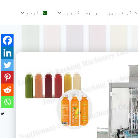
ت کی خبریں
رابطہ کریں۔
اردو