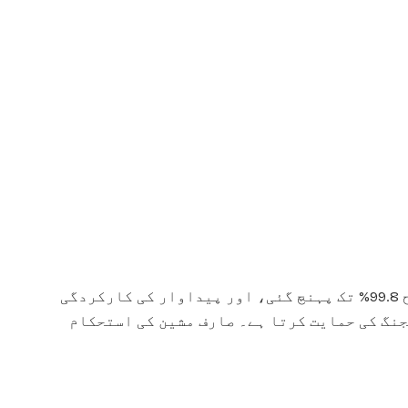
کے استعمال کے بعد، صارف کے مصنوعات کی شیلف زندگی 3–5 گنا بڑھ گئی، پیکجنگ پاس شرح 99.8% تک پہنچ گئی، اور پیداوار کی کارکردگی
یکجنگ کی حمایت کرتا ہے۔ صارف مشین کی استحکام