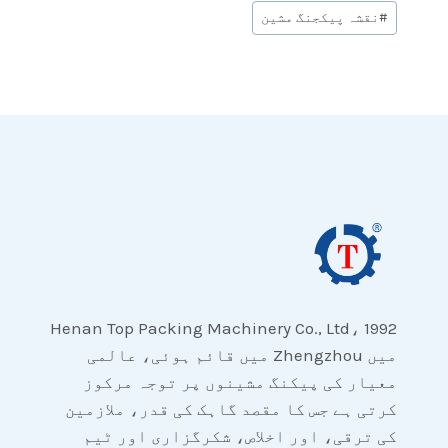
Post
#
نقشہ پیکجنگ مشین
Tags:
Henan Top Packing Machinery Co., Ltd، 1992
میں Zhengzhou میں قائم ہوئی، عالمی
معیار کی پیکنگ مشینوں پر توجہ مرکوز
کرتی ہے جس کا مقصد گاہک کی قدر، ملازمین
کی ترقی، اور اخلاص، شکرگزاری اور ٹیم