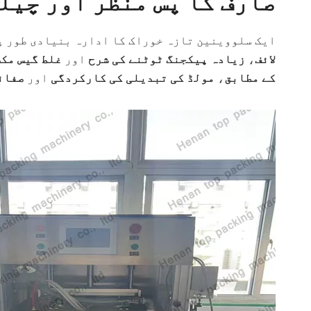
صارف کا پس منظر اور چیل
ایک سلووینین تازہ خوراک کا ادارہ بنیادی طور پ
لائف
،
زیادہ پیکجنگ ٹوٹنے کی شرح
اور
غلط گیس مک
کے مطابق
،
مولڈ کی تبدیلی کی کارکردگی
اور
صفائ