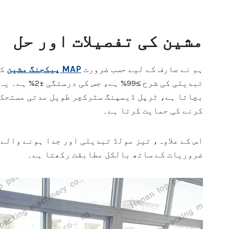
مشین کی تفصیلات اور حل
ہم نے صارف کے لیے حسب ضرورت
MAP پیکجنگ مشین
بچاتا ہے، ٹرپل ڈیمپنگ سٹرکچر طویل مدتی مستحکم
کرنے کی حمایت کرتا ہے۔
اس کے علاوہ، تیز مولڈ تبدیلی اور جدا ہونے والے
ضروریات کے ساتھ بالکل مطابقت رکھتا ہے۔