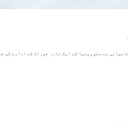
امیابی سے سلووینیا کے ایک تازہ خوراک کے ادارے کو فر