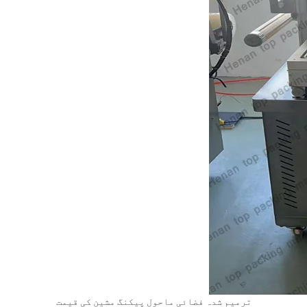
ترمیم شدہ فضائی ماحول پیکنگ مشین کی قیمت