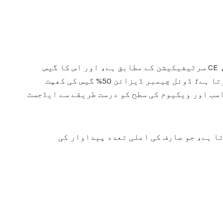
کی سفارش کی۔ یہ آلات مکمل 304 سٹینلیس اسٹیل سے بنا ہے، CE سرٹیفیکیشن کے مطابق ہے، اور اس کا گیس
تبدیلی کی شرح ≥99% ہے، جس کی درستگی ±2% ہے۔ یہ ویکیومنگ، گیس فلشنگ اور سیلنگ کے فنکشنز کو یکجا کرتا ہے؛ ڈوئل چیمبر ڈیزائن 50% گیس کی کھپت
سب اور ویکیوم کی سطح کو درست طریقے سے ایڈجسٹ
تا ہے، جو صارف کی اعلی تعدد پیداوار کی