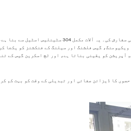
 آپریشن کو یقینی بناتا ہے، اور ٹچ اسکرین گیس کے تنا
 حصوں کا ڈیزائن صفائی اور تبدیلی کے وقت کو بہت کم کر