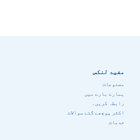
مفید لنکس
مصنوعات
ہمارے بارے میں
رابطہ کریں۔
اکثر پوچھے گئے سوالات
خدمات