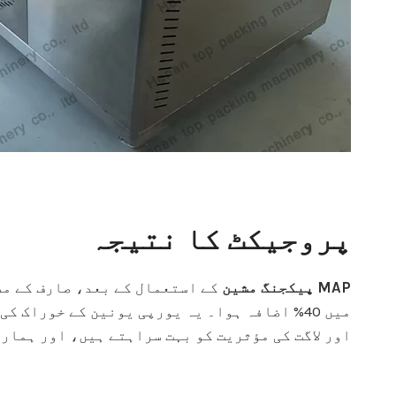
پروجیکٹ کا نتیجہ
MAP پیکجنگ مشین
میں 40% اضافہ ہوا۔ یہ یورپی یونین کے خوراک
اور لاگت کی مؤثریت کو بہت سراہتے ہیں، اور ہمار