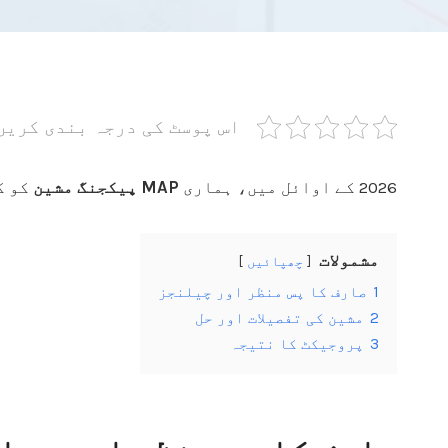
اس پوسٹ کی درجہ بندی کریں
2026 کے اوائل میں، ہماری
MAP پیکجنگ مشین
کو ک
مشمولات
چھپائیں
1
صارف کا پس منظر اور چیلنجز
2
مشین کی تفصیلات اور حل
3
پروجیکٹ کا نتیجہ