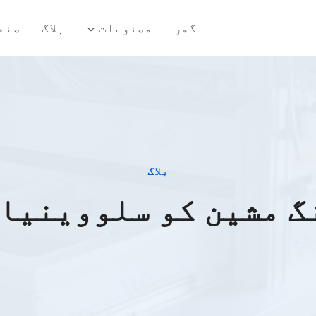
گھر
مصنوعات
بلاگ
صنع
بلاگ
گ مشین کو سلووینیا 