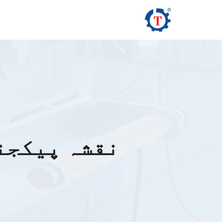
Ski
t
conten
نقشہ پیکجن