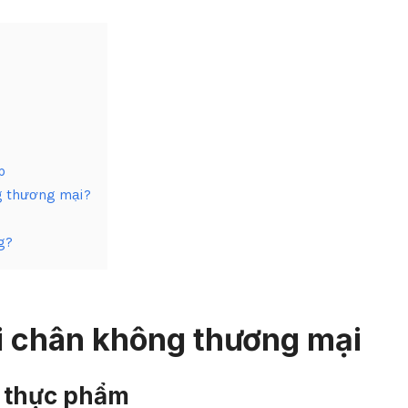
p
g thương mại?
g?
i chân không thương mại
a thực phẩm