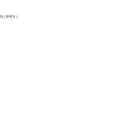
রভাব ফেলবে।