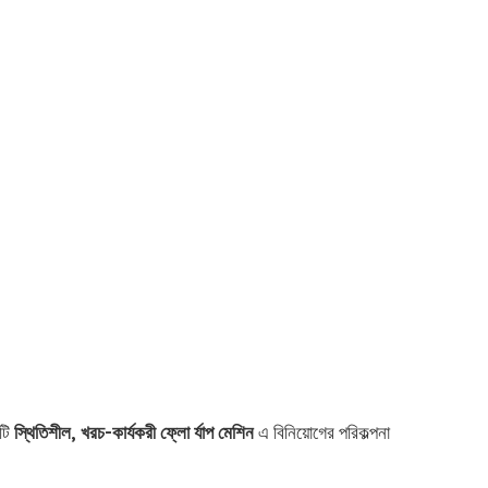
কটি
স্থিতিশীল, খরচ-কার্যকরী ফ্লো র্যাপ মেশিন
এ বিনিয়োগের পরিকল্পনা