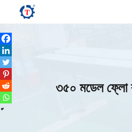
Skip
to
content
৩৫০ মডেল ফ্লো র‍্