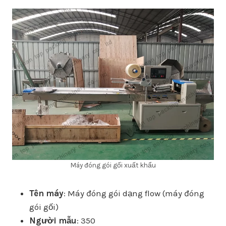
Máy đóng gói gối xuất khẩu
Tên máy
: Máy đóng gói dạng flow (máy đóng
gói gối)
Người mẫu
: 350